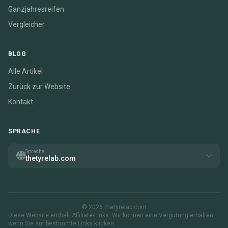
Ganzjahresreifen
Vergleicher
BLOG
Alle Artikel
Zurück zur Website
Kontakt
SPRACHE
Sprache
thetyrelab.com
© 2026 thetyrelab.com
Diese Website enthält Affiliate-Links. Wir können eine Vergütung erhalten,
wenn Sie auf bestimmte Links klicken.