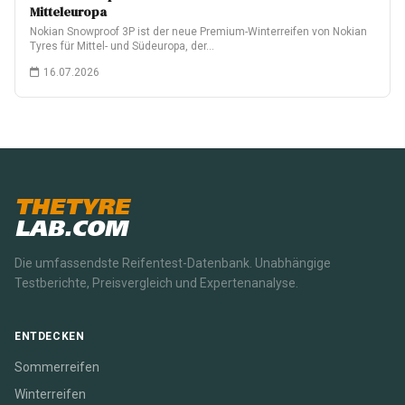
Mitteleuropa
Nokian Snowproof 3P ist der neue Premium-Winterreifen von Nokian
Tyres für Mittel- und Südeuropa, der…
16.07.2026
THETYRE
LAB.COM
Die umfassendste Reifentest-Datenbank. Unabhängige
Testberichte, Preisvergleich und Expertenanalyse.
ENTDECKEN
Sommerreifen
Winterreifen