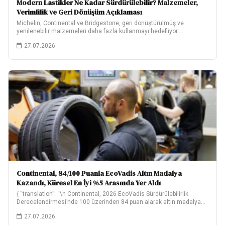
Modern Lastikler Ne Kadar Sürdürülebilir? Malzemeler,
Verimlilik ve Geri Dönüşüm Açıklaması
Michelin, Continental ve Bridgestone, geri dönüştürülmüş ve
yenilenebilir malzemeleri daha fazla kullanmayı hedefliyor.
Hedeflerinin ne…
27.07.2026
Continental, 84/100 Puanla EcoVadis Altın Madalya
Kazandı, Küresel En İyi %5 Arasında Yer Aldı
{ “translation”: “\n Continental, 2026 EcoVadis Sürdürülebilirlik
Derecelendirmesi’nde 100 üzerinden 84 puan alarak altın madalya…
27.07.2026