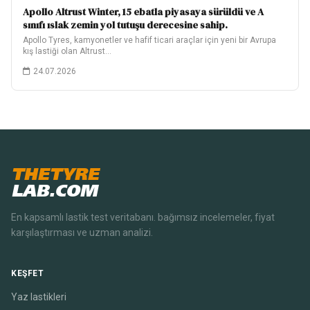
Apollo Altrust Winter, 15 ebatla piyasaya sürüldü ve A
sınıfı ıslak zemin yol tutuşu derecesine sahip.
Apollo Tyres, kamyonetler ve hafif ticari araçlar için yeni bir Avrupa
kış lastiği olan Altrust…
24.07.2026
THETYRE
LAB.COM
En kapsamlı lastik test veritabanı. bağımsız incelemeler, fiyat
karşılaştırması ve uzman analizi.
KEŞFET
Yaz lastikleri