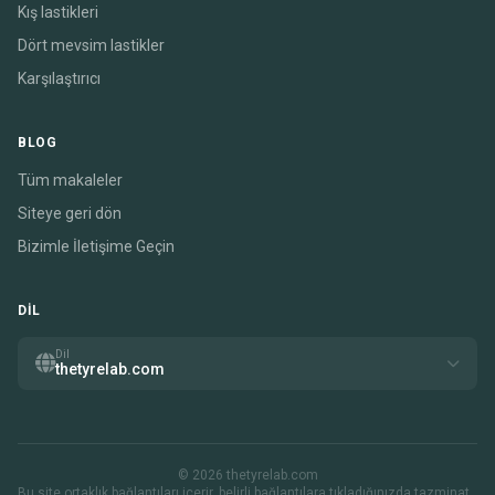
Kış lastikleri
Dört mevsim lastikler
Karşılaştırıcı
BLOG
Tüm makaleler
Siteye geri dön
Bizimle İletişime Geçin
DIL
Dil
thetyrelab.com
© 2026 thetyrelab.com
Bu site ortaklık bağlantıları içerir. belirli bağlantılara tıkladığınızda tazminat