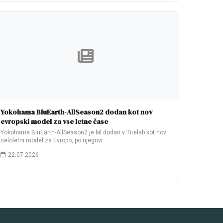
Yokohama BluEarth-AllSeason2 dodan kot nov
evropski model za vse letne čase
Yokohama BluEarth-AllSeason2 je bil dodan v Tirelab kot nov
celoletni model za Evropo, po njegovi…
22.07.2026