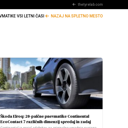
thetyrelab.com
VMATIKE
·
VSI LETNI ČASI
·
NAZAJ NA SPLETNO MESTO
Škoda Elroq: 20-palčne pnevmatike Continental
EcoContact 7 različnih dimenzij spredaj in zadaj