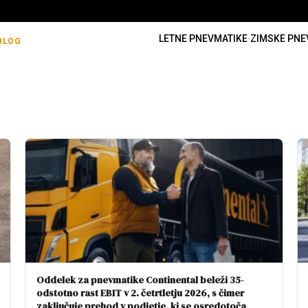
LETNE PNEVMATIKE
·
ZIMSKE PNE
BLOG
Oddelek za pnevmatike Continental beleži 35-
odstotno rast EBIT v 2. četrtletju 2026, s čimer
zaključuje prehod v podjetje, ki se osredotoča