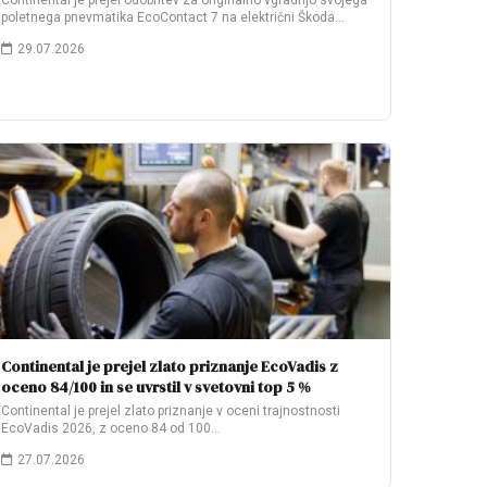
Continental je prejel odobritev za originalno vgradnjo svojega
poletnega pnevmatika EcoContact 7 na električni Škoda…
29.07.2026
Continental je prejel zlato priznanje EcoVadis z
oceno 84/100 in se uvrstil v svetovni top 5 %
Continental je prejel zlato priznanje v oceni trajnostnosti
EcoVadis 2026, z oceno 84 od 100…
27.07.2026