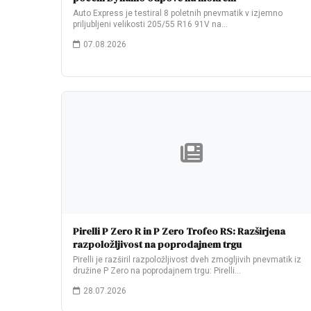
Auto Express je testiral 8 poletnih pnevmatik v izjemno
priljubljeni velikosti 205/55 R16 91V na…
07.08.2026
Pirelli P Zero R in P Zero Trofeo RS: Razširjena
razpoložljivost na poprodajnem trgu
Pirelli je razširil razpoložljivost dveh zmogljivih pnevmatik iz
družine P Zero na poprodajnem trgu: Pirelli…
28.07.2026