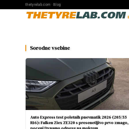
thetyrelab.com · Blog
THETYRE
LAB.COM
Sorodne vsebine
Auto Express test poletnih pnevmatik 2026 (205/55
R16): Falken Ziex ZE320 s presenetljivo prvo zmago,
poceni Dynamo odpove na mokrem