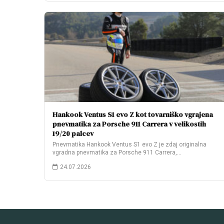
Hankook Ventus S1 evo Z kot tovarniško vgrajena
pnevmatika za Porsche 911 Carrera v velikostih
19/20 palcev
Pnevmatika Hankook Ventus S1 evo Z je zdaj originalna
vgradna pnevmatika za Porsche 911 Carrera,…
24.07.2026