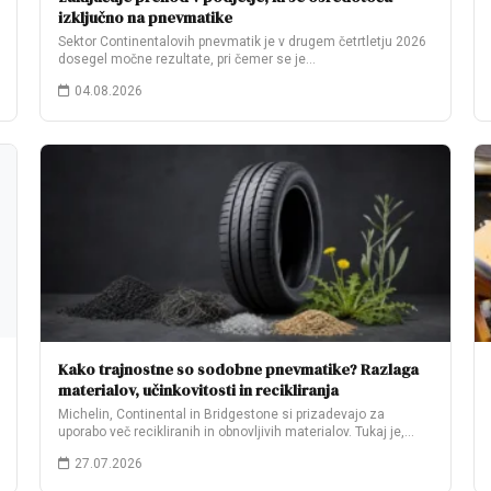
izključno na pnevmatike
Sektor Continentalovih pnevmatik je v drugem četrtletju 2026
dosegel močne rezultate, pri čemer se je…
04.08.2026
Kako trajnostne so sodobne pnevmatike? Razlaga
materialov, učinkovitosti in recikliranja
Michelin, Continental in Bridgestone si prizadevajo za
uporabo več recikliranih in obnovljivih materialov. Tukaj je,…
27.07.2026