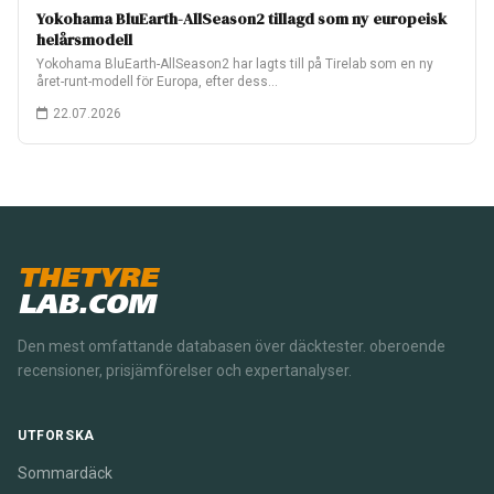
Yokohama BluEarth-AllSeason2 tillagd som ny europeisk
helårsmodell
Yokohama BluEarth-AllSeason2 har lagts till på Tirelab som en ny
året-runt-modell för Europa, efter dess…
22.07.2026
THETYRE
LAB.COM
Den mest omfattande databasen över däcktester. oberoende
recensioner, prisjämförelser och expertanalyser.
UTFORSKA
Sommardäck