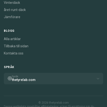
Vinterdäck
året-runt-däck
Jämförare
BLOGG
Alla artiklar
Tillbaka till sidan
Kontakta oss
SPRÅK
Språk
thetyrelab.com
© 2026 thetyrelab.com
Denna webbplats innehåller affiliatelänkar. vi kan få ersättning när du