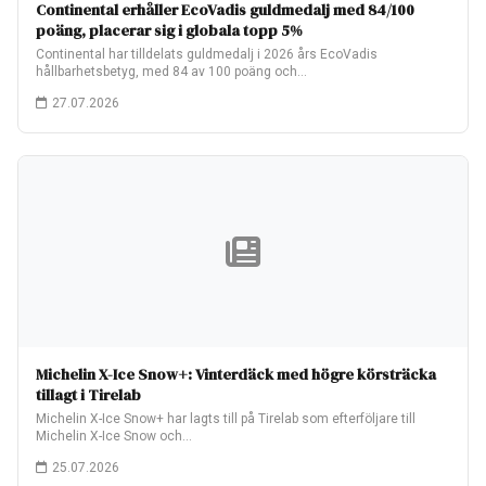
Continental erhåller EcoVadis guldmedalj med 84/100
poäng, placerar sig i globala topp 5%
Continental har tilldelats guldmedalj i 2026 års EcoVadis
hållbarhetsbetyg, med 84 av 100 poäng och…
27.07.2026
Michelin X-Ice Snow+: Vinterdäck med högre körsträcka
tillagt i Tirelab
Michelin X-Ice Snow+ har lagts till på Tirelab som efterföljare till
Michelin X-Ice Snow och…
25.07.2026