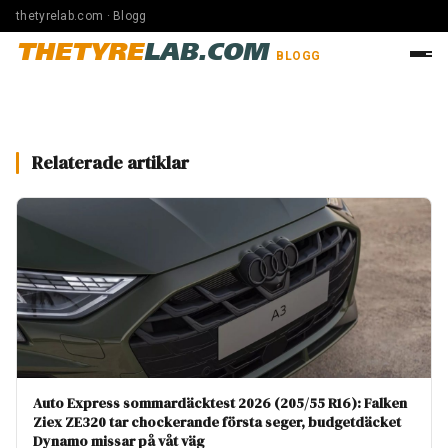
thetyrelab.com · Blogg
THETYRE
LAB.COM
BLOGG
Relaterade artiklar
Auto Express sommardäcktest 2026 (205/55 R16): Falken
Ziex ZE320 tar chockerande första seger, budgetdäcket
Dynamo missar på våt väg