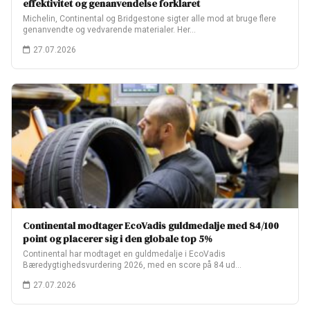
effektivitet og genanvendelse forklaret
Michelin, Continental og Bridgestone sigter alle mod at bruge flere
genanvendte og vedvarende materialer. Her…
27.07.2026
Continental modtager EcoVadis guldmedalje med 84/100
point og placerer sig i den globale top 5%
Continental har modtaget en guldmedalje i EcoVadis
Bæredygtighedsvurdering 2026, med en score på 84 ud…
27.07.2026