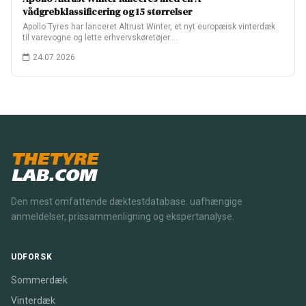
vådgrebklassificering og 15 størrelser
Apollo Tyres har lanceret Altrust Winter, et nyt europæisk vinterdæk
til varevogne og lette erhvervskøretøjer.…
24.07.2026
THETYRE
LAB.COM
Den mest omfattende dæktestdatabase. uafhængige
anmeldelser, prissammenligning og ekspertanalyse.
UDFORSK
Sommerdæk
Vinterdæk