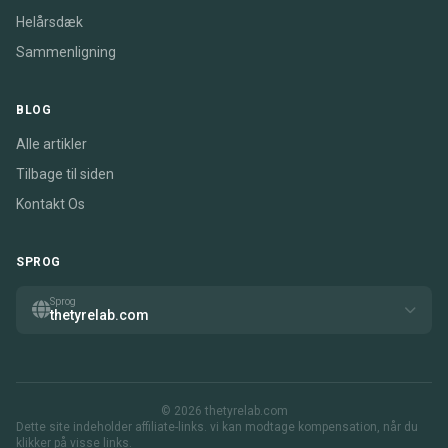
Helårsdæk
Sammenligning
BLOG
Alle artikler
Tilbage til siden
Kontakt Os
SPROG
Sprog
thetyrelab.com
© 2026 thetyrelab.com
Dette site indeholder affiliate-links. vi kan modtage kompensation, når du
klikker på visse links.