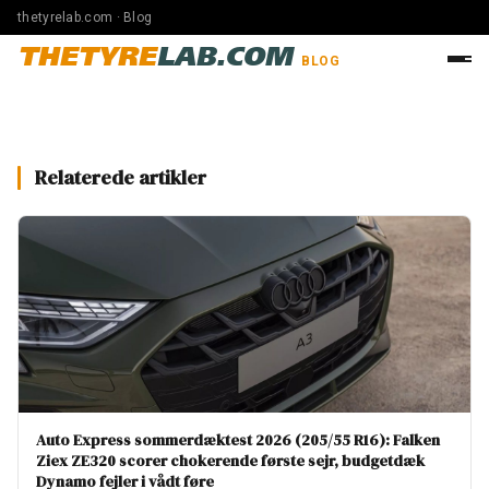
thetyrelab.com · Blog
THETYRE
LAB.COM
BLOG
Relaterede artikler
Auto Express sommerdæktest 2026 (205/55 R16): Falken
Ziex ZE320 scorer chokerende første sejr, budgetdæk
Dynamo fejler i vådt føre