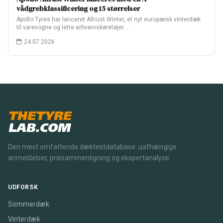
vådgrebklassificering og 15 størrelser
Apollo Tyres har lanceret Altrust Winter, et nyt europæisk vinterdæk
til varevogne og lette erhvervskøretøjer.…
24.07.2026
THETYRE
LAB.COM
Den mest omfattende dæktestdatabase. uafhængige
anmeldelser, prissammenligning og ekspertanalyse.
UDFORSK
Sommerdæk
Vinterdæk