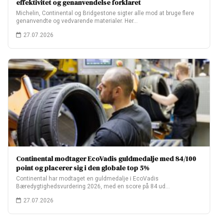
effektivitet og genanvendelse forklaret
Michelin, Continental og Bridgestone sigter alle mod at bruge flere
genanvendte og vedvarende materialer. Her…
27.07.2026
Continental modtager EcoVadis guldmedalje med 84/100
point og placerer sig i den globale top 5%
Continental har modtaget en guldmedalje i EcoVadis
Bæredygtighedsvurdering 2026, med en score på 84 ud…
27.07.2026