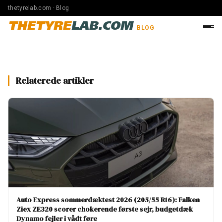
thetyrelab.com · Blog
THETYRE
LAB.COM
BLOG
Relaterede artikler
Auto Express sommerdæktest 2026 (205/55 R16): Falken
Ziex ZE320 scorer chokerende første sejr, budgetdæk
Dynamo fejler i vådt føre