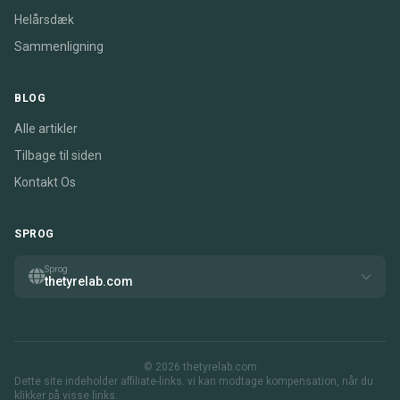
Helårsdæk
Sammenligning
BLOG
Alle artikler
Tilbage til siden
Kontakt Os
SPROG
Sprog
thetyrelab.com
© 2026 thetyrelab.com
Dette site indeholder affiliate-links. vi kan modtage kompensation, når du
klikker på visse links.