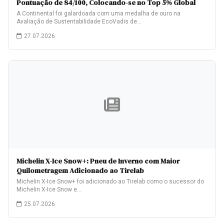
Pontuação de 84/100, Colocando-se no Top 5% Global
A Continental foi galardoada com uma medalha de ouro na
Avaliação de Sustentabilidade EcoVadis de…
27.07.2026
Michelin X-Ice Snow+: Pneu de Inverno com Maior
Quilometragem Adicionado ao Tirelab
Michelin X-Ice Snow+ foi adicionado ao Tirelab como o sucessor do
Michelin X-Ice Snow e…
25.07.2026