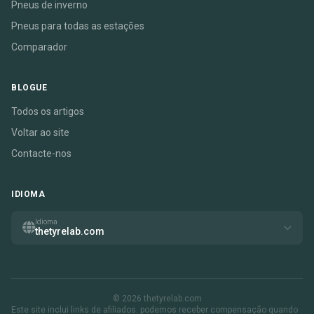
Pneus de inverno
Pneus para todas as estações
Comparador
BLOGUE
Todos os artigos
Voltar ao site
Contacte-nos
IDIOMA
Idioma
thetyrelab.com
© 2026 thetyrelab.com
Este site inclui links de afiliados. podemos receber compensação quando