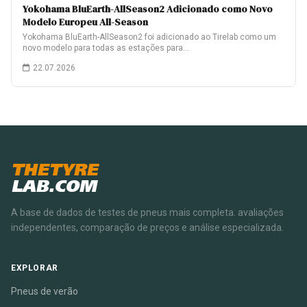
Yokohama BluEarth-AllSeason2 Adicionado como Novo
Modelo Europeu All-Season
Yokohama BluEarth-AllSeason2 foi adicionado ao Tirelab como um
novo modelo para todas as estações para…
22.07.2026
THETYRE
LAB.COM
A base de dados de testes de pneus mais completa. avaliações
independentes, comparação de preços e análise especializada.
EXPLORAR
Pneus de verão