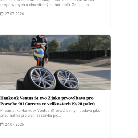
Michelin, Continental a Bridgestone usilují o využití více
recyklovaných a obnovitelných materiálů. Zde je, co…
27.07.2026
Hankook Ventus S1 evo Z jako prvovýbava pro
Porsche 911 Carrera ve velikostech 19/20 palců
Pneumatika Hankook Ventus S1 evo Z se nyní dodává jako
pneumatika pro první zástavbu pro…
24.07.2026