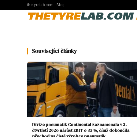
thetyrelab.com · Blog
THETYRE
LAB.COM
Související články
Divize pneumatik Continental zaznamenala v 2.
čtvrtletí 2026 nárůst EBIT o 35 %, čímž dokončila
přechod na čistě výrobce pneumatik.