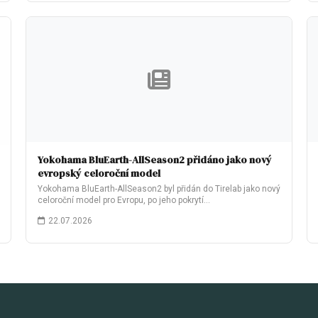
Yokohama BluEarth-AllSeason2 přidáno jako nový
evropský celoroční model
Yokohama BluEarth-AllSeason2 byl přidán do Tirelab jako nový
celoroční model pro Evropu, po jeho pokrytí…
22.07.2026