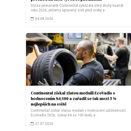
Divize pneumatik Continental vykázala silný druhý kvartál
roku 2026, přičemž upravený zisk před úroky a…
04.08.2026
Continental získal zlatou medaili EcoVadis s
hodnocením 84/100 a zařadil se tak mezi 5 %
nejlepších na světě
Continental získal zlatou medaili v hodnocení udržitelnosti
EcoVadis 2026, získal 84 ze 100 bodů a…
27.07.2026