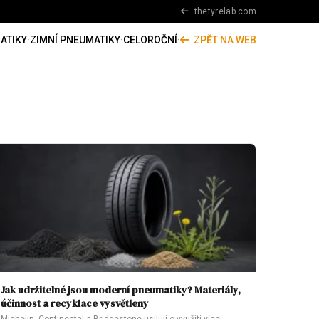
thetyrelab.com
ATIKY
·
ZIMNÍ PNEUMATIKY
·
CELOROČNÍ
·
ZPĚT NA WEB
Jak udržitelné jsou moderní pneumatiky? Materiály,
účinnost a recyklace vysvětleny