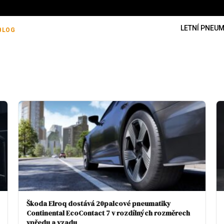
LETNÍ PNEUM
BLOG
Škoda Elroq dostává 20palcové pneumatiky
Continental EcoContact 7 v rozdílných rozměrech
vpředu a vzadu