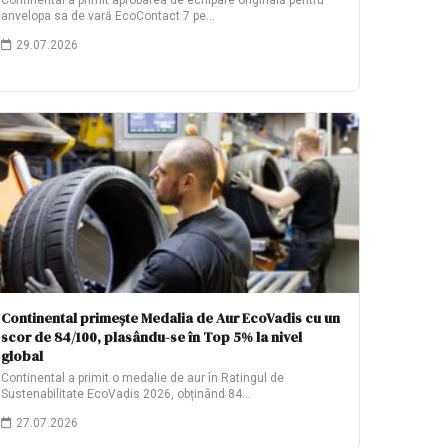
Continental a primit aprobarea de echipare originală pentru
anvelopa sa de vară EcoContact 7 pe…
29.07.2026
Continental primește Medalia de Aur EcoVadis cu un
scor de 84/100, plasându-se în Top 5% la nivel
global
Continental a primit o medalie de aur în Ratingul de
Sustenabilitate EcoVadis 2026, obținând 84…
27.07.2026