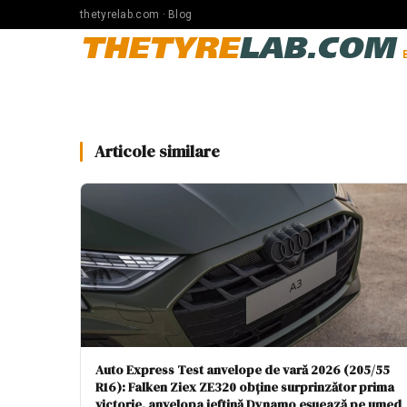
thetyrelab.com · Blog
THETYRE
LAB.COM
Articole similare
Auto Express Test anvelope de vară 2026 (205/55
R16): Falken Ziex ZE320 obține surprinzător prima
victorie, anvelopa ieftină Dynamo eșuează pe umed