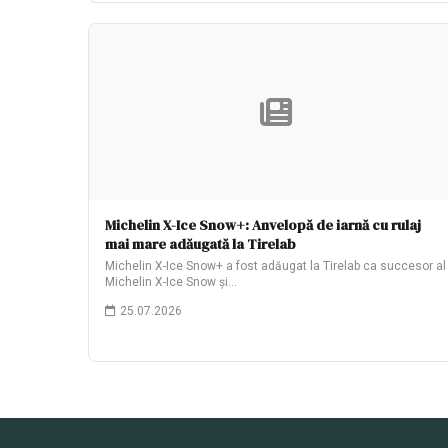
Michelin X-Ice Snow+: Anvelopă de iarnă cu rulaj
mai mare adăugată la Tirelab
Michelin X-Ice Snow+ a fost adăugat la Tirelab ca succesor al
Michelin X-Ice Snow și…
25.07.2026