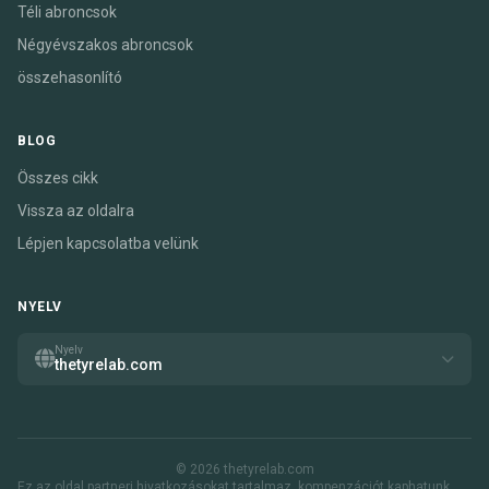
Téli abroncsok
Négyévszakos abroncsok
összehasonlító
BLOG
Összes cikk
Vissza az oldalra
Lépjen kapcsolatba velünk
NYELV
Nyelv
thetyrelab.com
© 2026 thetyrelab.com
Ez az oldal partneri hivatkozásokat tartalmaz. kompenzációt kaphatunk,