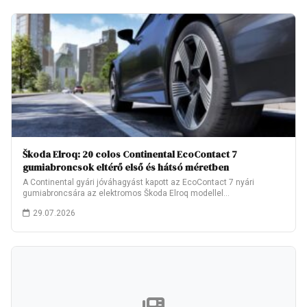
Škoda Elroq: 20 colos Continental EcoContact 7
gumiabroncsok eltérő első és hátsó méretben
A Continental gyári jóváhagyást kapott az EcoContact 7 nyári
gumiabroncsára az elektromos Škoda Elroq modellel…
29.07.2026