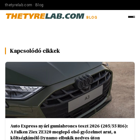
thetyrelab.com · Blog
THETYRE
LAB.COM
BLOG
Kapcsolódó cikkek
Auto Express nyári gumiabroncs teszt 2026 (205/55 R16):
A Falken Ziex ZE320 meglepő első győzelmet arat, a
költségkímélő Dynamo elbukik nedves úton