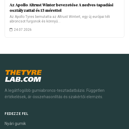
Az Apollo Altrust Winter bevezetése A nedves tapadási
osztályzattal és 15 mérettel
Az Apollo Tyres bemutatta az Altrust Wintert, egy új európai téli
abroncsot furgonok és könnyű…
24.07.2026
THETYRE
LAB.COM
A legátfogóbb gumiabroncs-tesztadatbázis. Független
értékelések, ár-összehasonlítás és szakértői elemzés.
FEDEZZE FEL
Nyári gumik