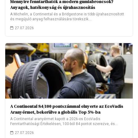
Mennyire fenntarthatók a modern gumiabroncsok?
Anyagok, hatékonyság és újrahasznosítás
A Michelin, a Continental és a Bridgestone is több újrahasznosított
és megújuló anyag felhasználására törekszik.…
27.07.2026
A Continental 84/100 pontszámmal elnyerte az EcoVadis
Aranyérmet, bekerülve a globális Top 5%-ba
A Continental aranyérmet kapott a 2026-os EcoVadis
Fenntarthatósági Értékelésen, 100-ból 84 pontot szerezve, és
ezzel…
27.07.2026