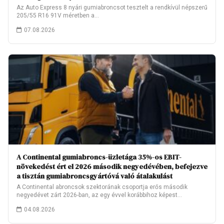
Az Auto Express 8 nyári gumiabroncsot tesztelt a rendkívül népszerű
205/55 R16 91V méretben a…
07.08.2026
A Continental gumiabroncs-üzletága 35%-os EBIT-
növekedést ért el 2026 második negyedévében, befejezve
a tisztán gumiabroncsgyártóvá való átalakulást
A Continental abroncsok szektorának csoportja erős második
negyedévet zárt 2026-ban, az egy évvel korábbihoz képest…
04.08.2026