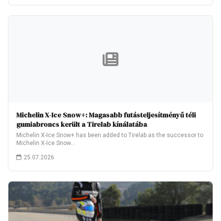
Michelin X-Ice Snow+: Magasabb futásteljesítményű téli
gumiabroncs került a Tirelab kínálatába
Michelin X-Ice Snow+ has been added to Tirelab as the successor to
Michelin X-Ice Snow…
25.07.2026