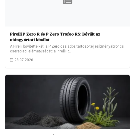
Pirelli P Zero R és P Zero Trofeo RS: Bővült az
utángyártott kínálat
A Pirelli bővítette két, a P Zero családba tartozó teljesítményabroncs
cserepiaci elérhetőségét: a Pirelli P…
28.07.2026