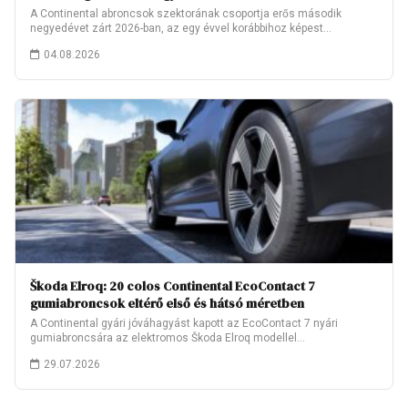
A Continental abroncsok szektorának csoportja erős második
negyedévet zárt 2026-ban, az egy évvel korábbihoz képest…
04.08.2026
Škoda Elroq: 20 colos Continental EcoContact 7
gumiabroncsok eltérő első és hátsó méretben
A Continental gyári jóváhagyást kapott az EcoContact 7 nyári
gumiabroncsára az elektromos Škoda Elroq modellel…
29.07.2026