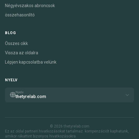
Négyévszakos abroncsok
összehasonlító
BLOG
Összes cikk
Vissza az oldalra
Lépjen kapcsolatba velünk
NYELV
Nyelv
thetyrelab.com
© 2026 thetyrelab.com
Ez az oldal partneri hivatkozásokat tartalmaz. kompenzációt kaphatunk,
amikor rákattint bizonyos hivatkozásokra.