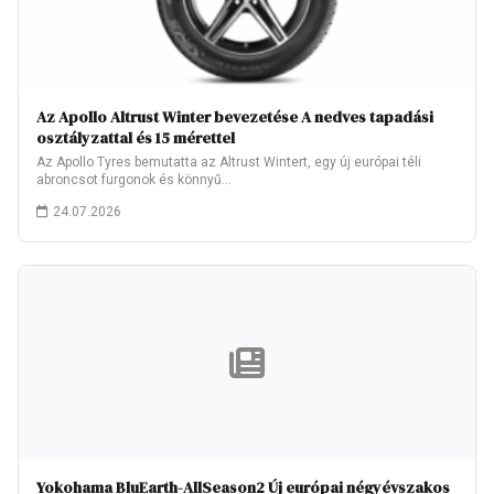
Az Apollo Altrust Winter bevezetése A nedves tapadási
osztályzattal és 15 mérettel
Az Apollo Tyres bemutatta az Altrust Wintert, egy új európai téli
abroncsot furgonok és könnyű…
24.07.2026
Yokohama BluEarth-AllSeason2 Új európai négyévszakos