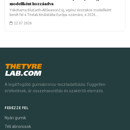
modellként hozzáadva
Yokohama BluEarth-AllSeason2 új, egész évszakos modellként
került fel a Tirelab kínálatába Európa számára, a 2026.…
22.07.2026
THETYRE
LAB.COM
A legátfogóbb gumiabroncs-tesztadatbázis. Független
értékelések, ár-összehasonlítás és szakértői elemzés.
FEDEZZE FEL
Nyári gumik
Téli abroncsok