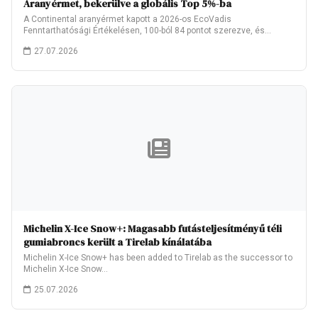
Aranyérmet, bekerülve a globális Top 5%-ba
A Continental aranyérmet kapott a 2026-os EcoVadis
Fenntarthatósági Értékelésen, 100-ból 84 pontot szerezve, és
ezzel…
27.07.2026
Michelin X-Ice Snow+: Magasabb futásteljesítményű téli
gumiabroncs került a Tirelab kínálatába
Michelin X-Ice Snow+ has been added to Tirelab as the successor to
Michelin X-Ice Snow…
25.07.2026