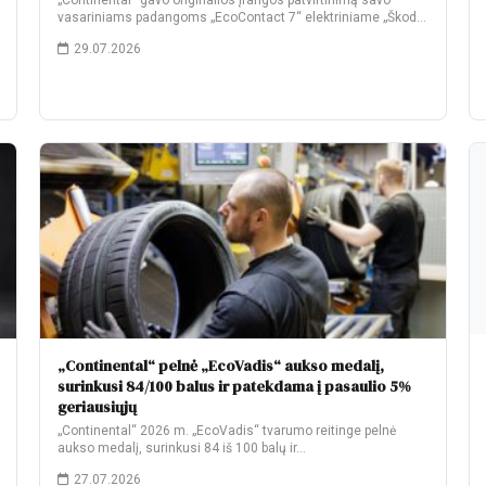
„Continental“ gavo originalios įrangos patvirtinimą savo
vasariniams padangoms „EcoContact 7“ elektriniame „Škoda
Elroq“. Gamyklinėje komplektacijoje…
29.07.2026
„Continental“ pelnė „EcoVadis“ aukso medalį,
surinkusi 84/100 balus ir patekdama į pasaulio 5%
geriausiųjų
„Continental“ 2026 m. „EcoVadis“ tvarumo reitinge pelnė
aukso medalį, surinkusi 84 iš 100 balų ir…
27.07.2026