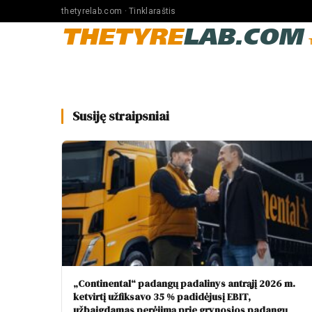
thetyrelab.com · Tinklaraštis
THETYRE
LAB.COM
Susiję straipsniai
„Continental“ padangų padalinys antrąjį 2026 m.
ketvirtį užfiksavo 35 % padidėjusį EBIT,
užbaigdamas perėjimą prie grynosios padangų