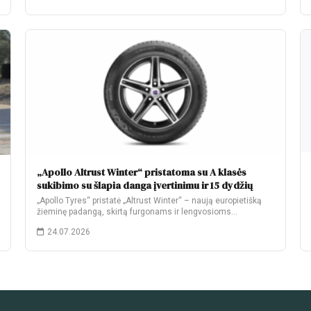
„Apollo Altrust Winter“ pristatoma su A klasės
sukibimo su šlapia danga įvertinimu ir 15 dydžių
„Apollo Tyres“ pristatė „Altrust Winter“ – naują europietišką
žieminę padangą, skirtą furgonams ir lengvosioms
komercinėms…
24.07.2026