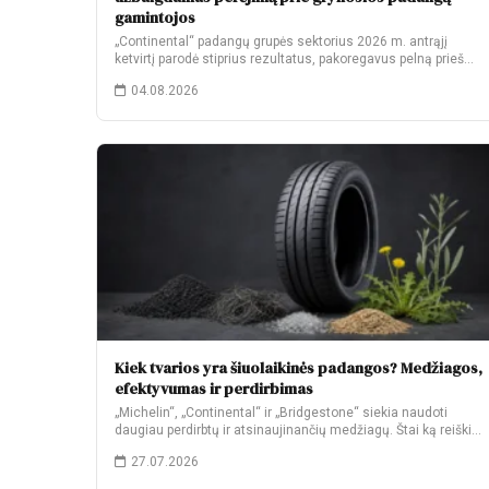
gamintojos
„Continental“ padangų grupės sektorius 2026 m. antrąjį
ketvirtį parodė stiprius rezultatus, pakoregavus pelną prieš
palūkanas…
04.08.2026
Kiek tvarios yra šiuolaikinės padangos? Medžiagos,
efektyvumas ir perdirbimas
„Michelin“, „Continental“ ir „Bridgestone“ siekia naudoti
daugiau perdirbtų ir atsinaujinančių medžiagų. Štai ką reiškia
jų…
27.07.2026