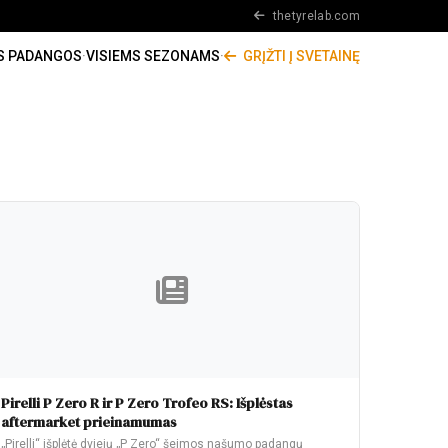
thetyrelab.com
S PADANGOS
·
VISIEMS SEZONAMS
·
GRĮŽTI Į SVETAINĘ
Pirelli P Zero R ir P Zero Trofeo RS: Išplėstas
aftermarket prieinamumas
„Pirelli“ išplėtė dviejų „P Zero“ šeimos našumo padangų