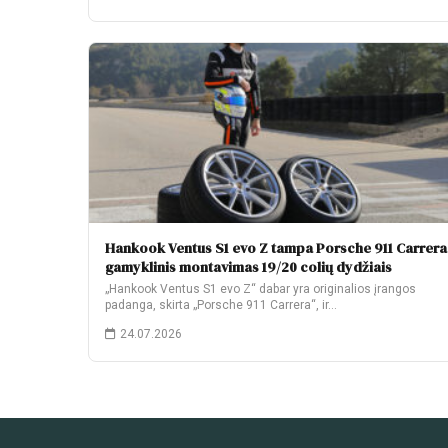
Hankook Ventus S1 evo Z tampa Porsche 911 Carrera
gamyklinis montavimas 19/20 colių dydžiais
„Hankook Ventus S1 evo Z“ dabar yra originalios įrangos
padanga, skirta „Porsche 911 Carrera“, ir…
24.07.2026